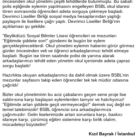
öncesinden okul yönetimi çeşitli tehditlerde bulunmuştu. Bu sabah
polis eşliğinde eylemin yapılmasını engelleyen BSBL okul idaresi
tören sonrasında öğrencileri adeta sorguya çekmeye başladı.
Devrimci Liseliler Birliği sosyal medya hesaplarından yaptığı
paylaşım ile liselilere çağrı yaptı. Devrimci Liseliler Birliği’nin
açıklaması şu şekilde:
“Beylikdüzü Sosyal Bilimler Lisesi öğrencileri ve mezunları
“Eğitimde şiddete son!” gündemi ile bugün bir eylem
gerçekleştireceklerdi. Okul yönetimi eylemin haberini görür görmez
günler öncesinden veli ve öğrenci arkadaşlarımızı tehdit etmeye
başladı. Bugün ise tören saatinde polisi de yanına alarak
arkadaşlarımızı tehdit eden yönetim okul içerisinde adeta çapraz
sorgu başlattı!
Hazırlıkta okuyan arkadaşlarımız da dahil olmak üzere BSBL’nin
mezunlar sayfasını takip eden öğrenciler tek tek müdür odasına
çağrıldı!
Bizler okul yönetiminin bu aciz çabalarını geçen sene proje lise
saldırısına karşı başlayan eylemlerden tanıyor ve hatırlıyoruz!
“Eğitimde artan şiddete geçit vermeyeceğiz!” demek suç değil en
temel talebimizdir! BSBL öğrencisi sıra arkadaşlarımıza
çağrımızdır: Gelin liselerimizde artan sorunlara karşı, baskıcı
idareye karşı, çürümüş eğitim sistemine karşı birlik olalım,
mücadeleyi büyütelim!”
Kızıl Bayrak / İstanbul