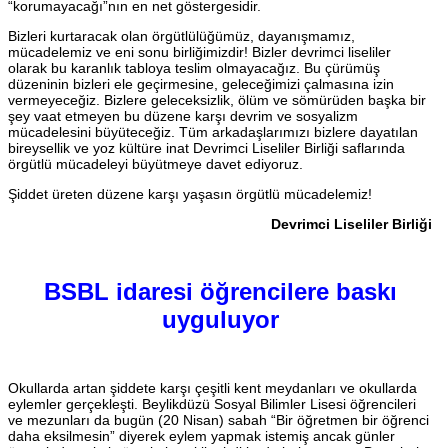
“korumayacağı”nın en net göstergesidir.
Bizleri kurtaracak olan örgütlülüğümüz, dayanışmamız,
mücadelemiz ve eni sonu birliğimizdir! Bizler devrimci liseliler
olarak bu karanlık tabloya teslim olmayacağız. Bu çürümüş
düzeninin bizleri ele geçirmesine, geleceğimizi çalmasına izin
vermeyeceğiz. Bizlere geleceksizlik, ölüm ve sömürüden başka bir
şey vaat etmeyen bu düzene karşı devrim ve sosyalizm
mücadelesini büyüteceğiz. Tüm arkadaşlarımızı bizlere dayatılan
bireysellik ve yoz kültüre inat Devrimci Liseliler Birliği saflarında
örgütlü mücadeleyi büyütmeye davet ediyoruz.
Şiddet üreten düzene karşı yaşasın örgütlü mücadelemiz!
Devrimci Liseliler Birliği
BSBL idaresi öğrencilere baskı
uyguluyor
Okullarda artan şiddete karşı çeşitli kent meydanları ve okullarda
eylemler gerçekleşti. Beylikdüzü Sosyal Bilimler Lisesi öğrencileri
ve mezunları da bugün (20 Nisan) sabah “Bir öğretmen bir öğrenci
daha eksilmesin” diyerek eylem yapmak istemiş ancak günler