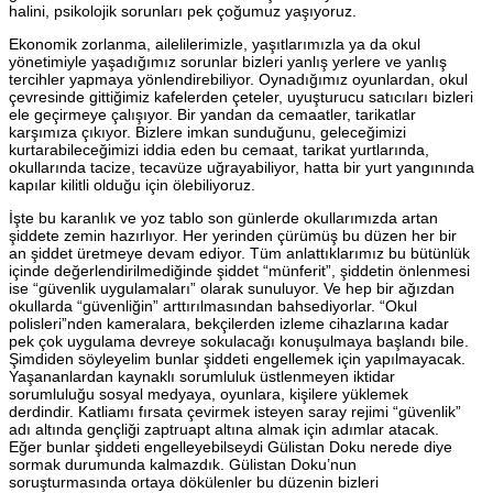
halini, psikolojik sorunları pek çoğumuz yaşıyoruz.
Ekonomik zorlanma, ailelilerimizle, yaşıtlarımızla ya da okul
yönetimiyle yaşadığımız sorunlar bizleri yanlış yerlere ve yanlış
tercihler yapmaya yönlendirebiliyor. Oynadığımız oyunlardan, okul
çevresinde gittiğimiz kafelerden çeteler, uyuşturucu satıcıları bizleri
ele geçirmeye çalışıyor. Bir yandan da cemaatler, tarikatlar
karşımıza çıkıyor. Bizlere imkan sunduğunu, geleceğimizi
kurtarabileceğimizi iddia eden bu cemaat, tarikat yurtlarında,
okullarında tacize, tecavüze uğrayabiliyor, hatta bir yurt yangınında
kapılar kilitli olduğu için ölebiliyoruz.
İşte bu karanlık ve yoz tablo son günlerde okullarımızda artan
şiddete zemin hazırlıyor. Her yerinden çürümüş bu düzen her bir
an şiddet üretmeye devam ediyor. Tüm anlattıklarımız bu bütünlük
içinde değerlendirilmediğinde şiddet “münferit”, şiddetin önlenmesi
ise “güvenlik uygulamaları” olarak sunuluyor. Ve hep bir ağızdan
okullarda “güvenliğin” arttırılmasından bahsediyorlar. “Okul
polisleri”nden kameralara, bekçilerden izleme cihazlarına kadar
pek çok uygulama devreye sokulacağı konuşulmaya başlandı bile.
Şimdiden söyleyelim bunlar şiddeti engellemek için yapılmayacak.
Yaşananlardan kaynaklı sorumluluk üstlenmeyen iktidar
sorumluluğu sosyal medyaya, oyunlara, kişilere yüklemek
derdindir. Katliamı fırsata çevirmek isteyen saray rejimi “güvenlik”
adı altında gençliği zaptruapt altına almak için adımlar atacak.
Eğer bunlar şiddeti engelleyebilseydi Gülistan Doku nerede diye
sormak durumunda kalmazdık. Gülistan Doku’nun
soruşturmasında ortaya dökülenler bu düzenin bizleri