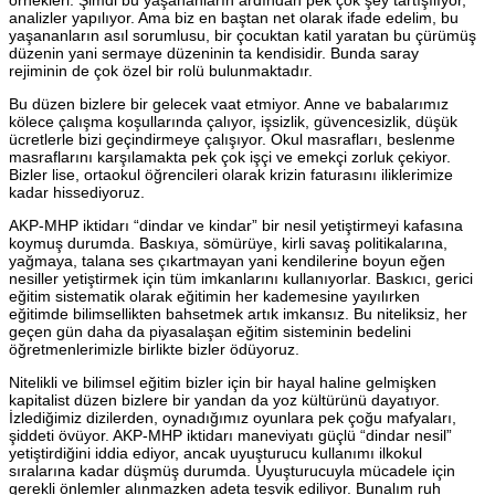
örnekleri. Şimdi bu yaşananların ardından pek çok şey tartışılıyor,
analizler yapılıyor. Ama biz en baştan net olarak ifade edelim, bu
yaşananların asıl sorumlusu, bir çocuktan katil yaratan bu çürümüş
düzenin yani sermaye düzeninin ta kendisidir. Bunda saray
rejiminin de çok özel bir rolü bulunmaktadır.
Bu düzen bizlere bir gelecek vaat etmiyor. Anne ve babalarımız
kölece çalışma koşullarında çalıyor, işsizlik, güvencesizlik, düşük
ücretlerle bizi geçindirmeye çalışıyor. Okul masrafları, beslenme
masraflarını karşılamakta pek çok işçi ve emekçi zorluk çekiyor.
Bizler lise, ortaokul öğrencileri olarak krizin faturasını iliklerimize
kadar hissediyoruz.
AKP-MHP iktidarı “dindar ve kindar” bir nesil yetiştirmeyi kafasına
koymuş durumda. Baskıya, sömürüye, kirli savaş politikalarına,
yağmaya, talana ses çıkartmayan yani kendilerine boyun eğen
nesiller yetiştirmek için tüm imkanlarını kullanıyorlar. Baskıcı, gerici
eğitim sistematik olarak eğitimin her kademesine yayılırken
eğitimde bilimsellikten bahsetmek artık imkansız. Bu niteliksiz, her
geçen gün daha da piyasalaşan eğitim sisteminin bedelini
öğretmenlerimizle birlikte bizler ödüyoruz.
Nitelikli ve bilimsel eğitim bizler için bir hayal haline gelmişken
kapitalist düzen bizlere bir yandan da yoz kültürünü dayatıyor.
İzlediğimiz dizilerden, oynadığımız oyunlara pek çoğu mafyaları,
şiddeti övüyor. AKP-MHP iktidarı maneviyatı güçlü “dindar nesil”
yetiştirdiğini iddia ediyor, ancak uyuşturucu kullanımı ilkokul
sıralarına kadar düşmüş durumda. Uyuşturucuyla mücadele için
gerekli önlemler alınmazken adeta teşvik ediliyor. Bunalım ruh