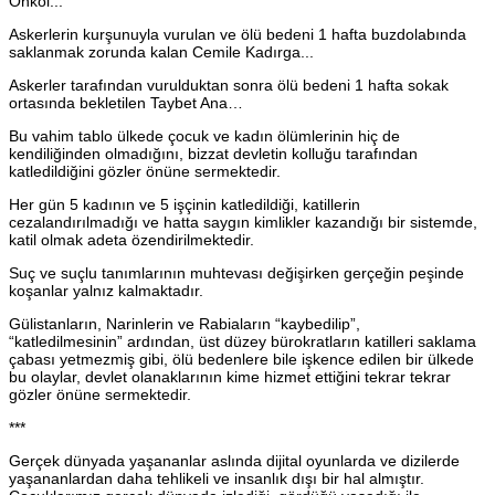
Önkol...
Askerlerin kurşunuyla vurulan ve ölü bedeni 1 hafta buzdolabında
saklanmak zorunda kalan Cemile Kadırga...
Askerler tarafından vurulduktan sonra ölü bedeni 1 hafta sokak
ortasında bekletilen Taybet Ana…
Bu vahim tablo ülkede çocuk ve kadın ölümlerinin hiç de
kendiliğinden olmadığını, bizzat devletin kolluğu tarafından
katledildiğini gözler önüne sermektedir.
Her gün 5 kadının ve 5 işçinin katledildiği, katillerin
cezalandırılmadığı ve hatta saygın kimlikler kazandığı bir sistemde,
katil olmak adeta özendirilmektedir.
Suç ve suçlu tanımlarının muhtevası değişirken gerçeğin peşinde
koşanlar yalnız kalmaktadır.
Gülistanların, Narinlerin ve Rabiaların “kaybedilip”,
“katledilmesinin” ardından, üst düzey bürokratların katilleri saklama
çabası yetmezmiş gibi, ölü bedenlere bile işkence edilen bir ülkede
bu olaylar, devlet olanaklarının kime hizmet ettiğini tekrar tekrar
gözler önüne sermektedir.
***
Gerçek dünyada yaşananlar aslında dijital oyunlarda ve dizilerde
yaşananlardan daha tehlikeli ve insanlık dışı bir hal almıştır.