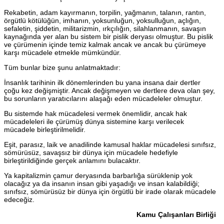
Rekabetin, adam kayırmanın, torpilin, yağmanın, talanın, rantın,
örgütlü kötülüğün, imhanın, yoksunluğun, yoksulluğun, açlığın,
sefaletin, şiddetin, militarizmin, ırkçılığın, silahlanmanın, savaşın
kaynağında yer alan bu sistem bir pislik deryası olmuştur. Bu pislik
ve çürümenin içinde temiz kalmak ancak ve ancak bu çürümeye
karşı mücadele etmekle mümkündür.
Tüm bunlar bize şunu anlatmaktadır:
İnsanlık tarihinin ilk dönemlerinden bu yana insana dair dertler
çoğu kez değişmiştir. Ancak değişmeyen ve dertlere deva olan şey,
bu sorunların yaratıcılarını alaşağı eden mücadeleler olmuştur.
Bu sistemde hak mücadelesi vermek önemlidir, ancak hak
mücadeleleri ile çürümüş dünya sistemine karşı verilecek
mücadele birleştirilmelidir.
Eşit, parasız, laik ve anadilinde kamusal haklar mücadelesi sınıfsız,
sömürüsüz, savaşsız bir dünya için mücadele hedefiyle
birleştirildiğinde gerçek anlamını bulacaktır.
Ya kapitalizmin çamur deryasında barbarlığa sürüklenip yok
olacağız ya da insanın insan gibi yaşadığı ve insan kalabildiği;
sınıfsız, sömürüsüz bir dünya için örgütlü bir irade olarak mücadele
edeceğiz.
Kamu Çalışanları Birliği