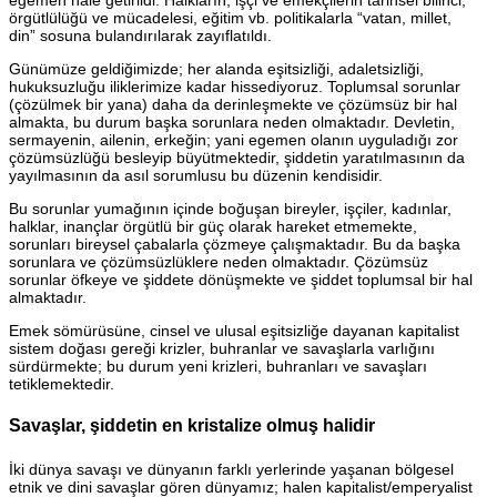
egemen hale getirildi. Halkların, işçi ve emekçilerin tarihsel bilinci,
örgütlülüğü ve mücadelesi, eğitim vb. politikalarla “vatan, millet,
din” sosuna bulandırılarak zayıflatıldı.
Günümüze geldiğimizde; her alanda eşitsizliği, adaletsizliği,
hukuksuzluğu iliklerimize kadar hissediyoruz. Toplumsal sorunlar
(çözülmek bir yana) daha da derinleşmekte ve çözümsüz bir hal
almakta, bu durum başka sorunlara neden olmaktadır. Devletin,
sermayenin, ailenin, erkeğin; yani egemen olanın uyguladığı zor
çözümsüzlüğü besleyip büyütmektedir, şiddetin yaratılmasının da
yayılmasının da asıl sorumlusu bu düzenin kendisidir.
Bu sorunlar yumağının içinde boğuşan bireyler, işçiler, kadınlar,
halklar, inançlar örgütlü bir güç olarak hareket etmemekte,
sorunları bireysel çabalarla çözmeye çalışmaktadır. Bu da başka
sorunlara ve çözümsüzlüklere neden olmaktadır. Çözümsüz
sorunlar öfkeye ve şiddete dönüşmekte ve şiddet toplumsal bir hal
almaktadır.
Emek sömürüsüne, cinsel ve ulusal eşitsizliğe dayanan kapitalist
sistem doğası gereği krizler, buhranlar ve savaşlarla varlığını
sürdürmekte; bu durum yeni krizleri, buhranları ve savaşları
tetiklemektedir.
Savaşlar, şiddetin en kristalize olmuş halidir
İki dünya savaşı ve dünyanın farklı yerlerinde yaşanan bölgesel
etnik ve dini savaşlar gören dünyamız; halen kapitalist/emperyalist