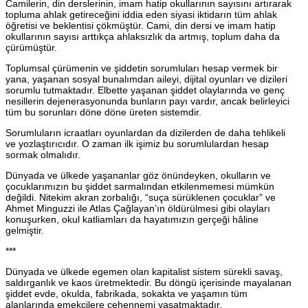
Camilerin, din derslerinin, imam hatip okullarının sayısını artırarak
topluma ahlak getireceğini iddia eden siyasi iktidarın tüm ahlak
öğretisi ve beklentisi çökmüştür. Cami, din dersi ve imam hatip
okullarının sayısı arttıkça ahlaksızlık da artmış, toplum daha da
çürümüştür.
Toplumsal çürümenin ve şiddetin sorumluları hesap vermek bir
yana, yaşanan sosyal bunalımdan aileyi, dijital oyunları ve dizileri
sorumlu tutmaktadır. Elbette yaşanan şiddet olaylarında ve genç
nesillerin dejenerasyonunda bunların payı vardır, ancak belirleyici
tüm bu sorunları döne döne üreten sistemdir.
Sorumluların icraatları oyunlardan da dizilerden de daha tehlikeli
ve yozlaştırıcıdır. O zaman ilk işimiz bu sorumlulardan hesap
sormak olmalıdır.
Dünyada ve ülkede yaşananlar göz önündeyken, okulların ve
çocuklarımızın bu şiddet sarmalından etkilenmemesi mümkün
değildi. Nitekim akran zorbalığı, “suça sürüklenen çocuklar” ve
Ahmet Minguzzi ile Atlas Çağlayan’ın öldürülmesi gibi olayları
konuşurken, okul katliamları da hayatımızın gerçeği hâline
gelmiştir.
***
Dünyada ve ülkede egemen olan kapitalist sistem sürekli savaş,
saldırganlık ve kaos üretmektedir. Bu döngü içerisinde mayalanan
şiddet evde, okulda, fabrikada, sokakta ve yaşamın tüm
alanlarında emekçilere cehennemi yaşatmaktadır.