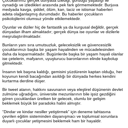
Çocuklarımız gerçek dünyada izlediği, gördüğü yaşadığı ile
oynadığı ve izledikleri arasında pek fark görmemektedir. Burjuva
medyada kavga, şiddet, ölüm, kan, taciz ve istismar haberleri
adeta olağanlaşmış durumdadır. Bu haberler çocukların
psikolojilerini olumsuz yönde etkilemektedir.
Oyunlar ve diziler hiç de fantastik ya da kurgusal değildir, gerçek
dünyadan ilham almaktadır; gerçek dünya ise oyunlar ve dizilerle
meşrulaştırılmaktadır.
Bunların yanı sıra umutsuzluk, geleceksizlik ve güvencesizlik
çocuklarımızı başka bir yaşam hayalinden ve mücadelesinden
daha da koparmaktadır. Bugünlerde başka bir yaşam hayali olanlar
ise çetelerin, mafyanın, uyuşturucu baronlarının elinde kaybolup
gitmektedir.
İnsanın tek başına kaldığı, gemisini yüzdürenin kaptan olduğu, her
koyunun kendi bacağından asıldığı bir dünyada herkes kendini
kurtarma derdine düşer.
Bir tweet atanın, hakkını savunanın veya eleştirel düşünenin devlet
zulmüne uğradığını, üniversite mezunlarının bile işsiz gezdiğini
gören çocuklardan üretken bir gelecek, olumlu bir gelişim
beklemek büyük bir paradoks halini almıştır.
“Dindar ve kindar nesiller yetiştirmek” için deneme tahtasına
çevrilen eğitim sisteminden dayanışmacı ve toplumsal sorunlara
duyarlı çocuklar yetişmesini beklemek ham bir hayaldir.