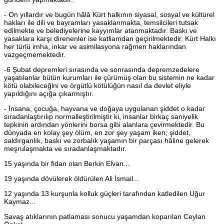
- On yıllardır ve bugün hâlâ Kürt halkının siyasal, sosyal ve kültürel
hakları ile dili ve bayramları yasaklanmakta, temsilcileri tutsak
edilmekte ve belediyelerine kayyımlar atanmaktadır. Baskı ve
yasaklara karşı direnenler ise katliamdan geçirilmektedir. Kürt Halkı
her türlü imha, inkar ve asimilasyona rağmen haklarından
vazgeçmemektedir.
-6 Şubat depremleri sırasında ve sonrasında depremzedelere
yaşatılanlar bütün kurumları ile çürümüş olan bu sistemin ne kadar
kötü olabileceğini ve örgütlü kötülüğün nasıl da devlet eliyle
yapıldığını açığa çıkarmıştır.
- İnsana, çocuğa, hayvana ve doğaya uygulanan şiddet o kadar
sıradanlaştırılıp normalleştirilmiştir ki, insanlar birkaç saniyelik
tepkinin ardından yönlerini borsa gibi alanlara çevirmektedir. Bu
dünyada en kolay şey ölüm, en zor şey yaşam iken; şiddet,
saldırganlık, baskı ve zorbalık yaşamın bir parçası hâline gelerek
meşrulaşmakta ve sıradanlaşmaktadır.
15 yaşında bir fidan olan Berkin Elvan...
19 yaşında dövülerek öldürülen Ali İsmail...
12 yaşında 13 kurşunla kolluk güçleri tarafından katledilen Uğur
Kaymaz...
Savaş atıklarının patlaması sonucu yaşamdan koparılan Ceylan