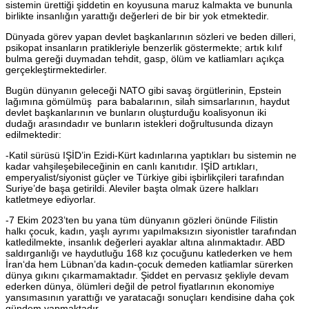
sistemin ürettiği şiddetin en koyusuna maruz kalmakta ve bununla
birlikte insanlığın yarattığı değerleri de bir bir yok etmektedir.
Dünyada görev yapan devlet başkanlarının sözleri ve beden dilleri,
psikopat insanların pratikleriyle benzerlik göstermekte; artık kılıf
bulma gereği duymadan tehdit, gasp, ölüm ve katliamları açıkça
gerçekleştirmektedirler.
Bugün dünyanın geleceği NATO gibi savaş örgütlerinin, Epstein
lağımına gömülmüş para babalarının, silah simsarlarının, haydut
devlet başkanlarının ve bunların oluşturduğu koalisyonun iki
dudağı arasındadır ve bunların istekleri doğrultusunda dizayn
edilmektedir:
-Katil sürüsü IŞİD’in Ezidi-Kürt kadınlarına yaptıkları bu sistemin ne
kadar vahşileşebileceğinin en canlı kanıtıdır. IŞİD artıkları,
emperyalist/siyonist güçler ve Türkiye gibi işbirlikçileri tarafından
Suriye’de başa getirildi. Aleviler başta olmak üzere halkları
katletmeye ediyorlar.
-7 Ekim 2023’ten bu yana tüm dünyanın gözleri önünde Filistin
halkı çocuk, kadın, yaşlı ayrımı yapılmaksızın siyonistler tarafından
katledilmekte, insanlık değerleri ayaklar altına alınmaktadır. ABD
saldırganlığı ve haydutluğu 168 kız çocuğunu katlederken ve hem
İran‘da hem Lübnan’da kadın-çocuk demeden katliamlar sürerken
dünya gıkını çıkarmamaktadır. Şiddet en pervasız şekliyle devam
ederken dünya, ölümleri değil de petrol fiyatlarının ekonomiye
yansımasının yarattığı ve yaratacağı sonuçları kendisine daha çok
gündem yapmaktadır.