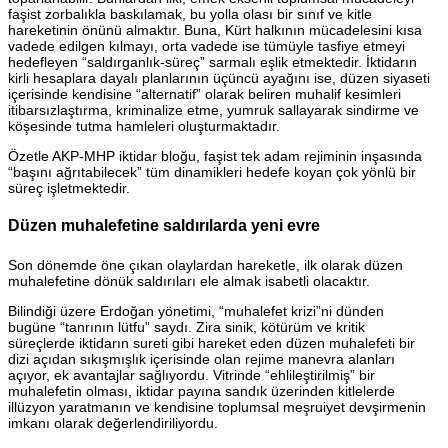
faşist zorbalıkla baskılamak, bu yolla olası bir sınıf ve kitle
hareketinin önünü almaktır. Buna, Kürt halkının mücadelesini kısa
vadede edilgen kılmayı, orta vadede ise tümüyle tasfiye etmeyi
hedefleyen “saldırganlık-süreç” sarmalı eşlik etmektedir. İktidarın
kirli hesaplara dayalı planlarının üçüncü ayağını ise, düzen siyaseti
içerisinde kendisine “alternatif” olarak beliren muhalif kesimleri
itibarsızlaştırma, kriminalize etme, yumruk sallayarak sindirme ve
köşesinde tutma hamleleri oluşturmaktadır.
Özetle AKP-MHP iktidar bloğu, faşist tek adam rejiminin inşasında
“başını ağrıtabilecek” tüm dinamikleri hedefe koyan çok yönlü bir
süreç işletmektedir.
Düzen muhalefetine saldırılarda yeni evre
Son dönemde öne çıkan olaylardan hareketle, ilk olarak düzen
muhalefetine dönük saldırıları ele almak isabetli olacaktır.
Bilindiği üzere Erdoğan yönetimi, “muhalefet krizi”ni dünden
bugüne “tanrının lütfu” saydı. Zira sinik, kötürüm ve kritik
süreçlerde iktidarın sureti gibi hareket eden düzen muhalefeti bir
dizi açıdan sıkışmışlık içerisinde olan rejime manevra alanları
açıyor, ek avantajlar sağlıyordu. Vitrinde “ehlileştirilmiş” bir
muhalefetin olması, iktidar payına sandık üzerinden kitlelerde
illüzyon yaratmanın ve kendisine toplumsal meşruiyet devşirmenin
imkanı olarak değerlendiriliyordu.