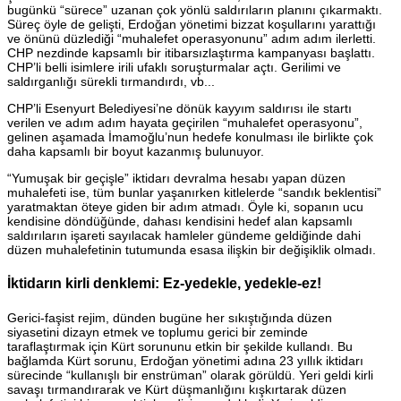
bugünkü “sürece” uzanan çok yönlü saldırıların planını çıkarmaktı.
Süreç öyle de gelişti, Erdoğan yönetimi bizzat koşullarını yarattığı
ve önünü düzlediği “muhalefet operasyonunu” adım adım ilerletti.
CHP nezdinde kapsamlı bir itibarsızlaştırma kampanyası başlattı.
CHP’li belli isimlere irili ufaklı soruşturmalar açtı. Gerilimi ve
saldırganlığı sürekli tırmandırdı, vb...
CHP’li Esenyurt Belediyesi’ne dönük kayyım saldırısı ile startı
verilen ve adım adım hayata geçirilen “muhalefet operasyonu”,
gelinen aşamada İmamoğlu’nun hedefe konulması ile birlikte çok
daha kapsamlı bir boyut kazanmış bulunuyor.
“Yumuşak bir geçişle” iktidarı devralma hesabı yapan düzen
muhalefeti ise, tüm bunlar yaşanırken kitlelerde “sandık beklentisi”
yaratmaktan öteye giden bir adım atmadı. Öyle ki, sopanın ucu
kendisine döndüğünde, dahası kendisini hedef alan kapsamlı
saldırıların işareti sayılacak hamleler gündeme geldiğinde dahi
düzen muhalefetinin tutumunda esasa ilişkin bir değişiklik olmadı.
İktidarın kirli denklemi: Ez-yedekle, yedekle-ez!
Gerici-faşist rejim, dünden bugüne her sıkıştığında düzen
siyasetini dizayn etmek ve toplumu gerici bir zeminde
taraflaştırmak için Kürt sorununu etkin bir şekilde kullandı. Bu
bağlamda Kürt sorunu, Erdoğan yönetimi adına 23 yıllık iktidarı
sürecinde “kullanışlı bir enstrüman” olarak görüldü. Yeri geldi kirli
savaşı tırmandırarak ve Kürt düşmanlığını kışkırtarak düzen