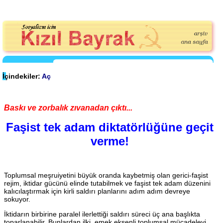
İçindekiler:
Aç
Baskı ve zorbalık zıvanadan çıktı...
Faşist tek adam diktatörlüğüne geçit
verme!
Toplumsal meşruiyetini büyük oranda kaybetmiş olan gerici-faşist
rejim, iktidar gücünü elinde tutabilmek ve faşist tek adam düzenini
kalıcılaştırmak için kirli saldırı planlarını adım adım devreye
sokuyor.
İktidarın birbirine paralel ilerlettiği saldırı süreci üç ana başlıkta
toparlanabilir. Bunlardan ilki, emek eksenli toplumsal mücadeleyi