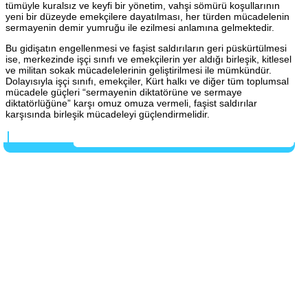
tümüyle kuralsız ve keyfi bir yönetim, vahşi sömürü koşullarının
yeni bir düzeyde emekçilere dayatılması, her türden mücadelenin
sermayenin demir yumruğu ile ezilmesi anlamına gelmektedir.
Bu gidişatın engellenmesi ve faşist saldırıların geri püskürtülmesi
ise, merkezinde işçi sınıfı ve emekçilerin yer aldığı birleşik, kitlesel
ve militan sokak mücadelelerinin geliştirilmesi ile mümkündür.
Dolayısıyla işçi sınıfı, emekçiler, Kürt halkı ve diğer tüm toplumsal
mücadele güçleri “sermayenin diktatörüne ve sermaye
diktatörlüğüne” karşı omuz omuza vermeli, faşist saldırılar
karşısında birleşik mücadeleyi güçlendirmelidir.