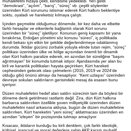
muhalefetini hizaya çekti, kendisine yedekledi. Yeri geldi
“demokrasi”, “açılım”, “barış”, “süreç” vb. çeşitli söylemler
üzerinden Kürt sorununu istismar ederek Kürt halkını beklentiye
soktu, oyaladı ve hareketsiz kılmaya çalıştı.
İçinden geçmekte olduğumuz dönemde, bir kez daha ve elbette
farklı hesaplar ve etkenlerle bağlantılı olarak Kürt sorunu
üzerinden bir “süreç” işletiliyor. Konunun geniş kapsamı bir yana
bırakılırsa, Erdoğan yönetimi söz konusu “süreci”, iç politikada
kendi bekası için etkin bir şekilde değerlendirmeye odaklanmış
durumda. İktidar gücünü zorbalık yoluyla elinde tutan rejim, “süreç”
politikası üzerinden ülke ve bölge açısından önemli bir dinamik
olan Kürt halkını paralize ederek, en azından bir süreliğine “başını
ağrıtmayan” bir konumda tutmak istiyor. Ajandasında yer alan bu
kirli ve karanlık politikaları hayata geçirirken, Kürt hareketi
cephesinden gelecek olası çelmelerin (2015, 2019 ve 2024’de
olduğu gibi) önünü almayı da hesaplıyor. “Kent uzlaşısı” üzerinden
devreye sokulan saldırıların gerisindeki mesaj da esasen bunu
içeriyor.
Düzen muhalefetini hedef alan saldırı sürecinin tam da böylesi bir
döneme denk getirilmesi rastlantı değil. Zira, dün Kürt halkına
barbarca saldırırken özellikle şoven milliyetçilik üzerinden düzen
muhalefetini nasıl arkasına aldıysa, bugün de düzen muhalefetine
saldırırken, Kürt hareketini “yeni süreç” aldatmacası üzerinden en
azından “izleyen” bir pozisyonda tutmayı amaçlıyor.
Kısacası, iktidarın kurduğu bu kirli denklem, çok farklı ideolojik,
kültürel, inançsal ve moral değerlere sahip AKP karşıtı muhalif