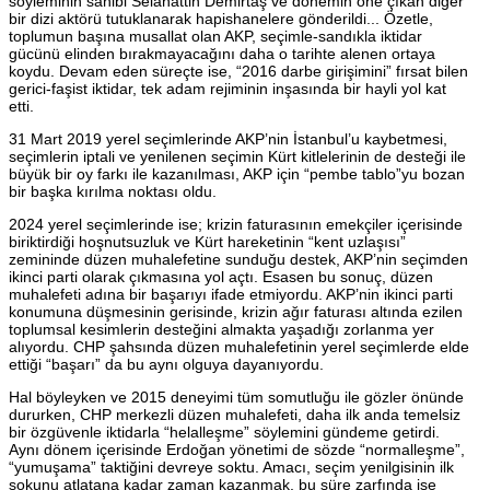
söyleminin sahibi Selahattin Demirtaş ve dönemin öne çıkan diğer
bir dizi aktörü tutuklanarak hapishanelere gönderildi... Özetle,
toplumun başına musallat olan AKP, seçimle-sandıkla iktidar
gücünü elinden bırakmayacağını daha o tarihte alenen ortaya
koydu. Devam eden süreçte ise, “2016 darbe girişimini” fırsat bilen
gerici-faşist iktidar, tek adam rejiminin inşasında bir hayli yol kat
etti.
31 Mart 2019 yerel seçimlerinde AKP’nin İstanbul’u kaybetmesi,
seçimlerin iptali ve yenilenen seçimin Kürt kitlelerinin de desteği ile
büyük bir oy farkı ile kazanılması, AKP için “pembe tablo”yu bozan
bir başka kırılma noktası oldu.
2024 yerel seçimlerinde ise; krizin faturasının emekçiler içerisinde
biriktirdiği hoşnutsuzluk ve Kürt hareketinin “kent uzlaşısı”
zemininde düzen muhalefetine sunduğu destek, AKP’nin seçimden
ikinci parti olarak çıkmasına yol açtı. Esasen bu sonuç, düzen
muhalefeti adına bir başarıyı ifade etmiyordu. AKP’nin ikinci parti
konumuna düşmesinin gerisinde, krizin ağır faturası altında ezilen
toplumsal kesimlerin desteğini almakta yaşadığı zorlanma yer
alıyordu. CHP şahsında düzen muhalefetinin yerel seçimlerde elde
ettiği “başarı” da bu aynı olguya dayanıyordu.
Hal böyleyken ve 2015 deneyimi tüm somutluğu ile gözler önünde
dururken, CHP merkezli düzen muhalefeti, daha ilk anda temelsiz
bir özgüvenle iktidarla “helalleşme” söylemini gündeme getirdi.
Aynı dönem içerisinde Erdoğan yönetimi de sözde “normalleşme”,
“yumuşama” taktiğini devreye soktu. Amacı, seçim yenilgisinin ilk
şokunu atlatana kadar zaman kazanmak, bu süre zarfında ise