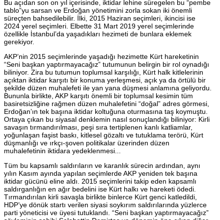
Bu açıdan son on yıl içerisinde, iktidar lehine süregelen bu “pembe
tablo”yu sarsan ve Erdoğan yönetimini zorla sokan iki önemli
süreçten bahsedilebilir. İlki, 2015 Haziran seçimleri, ikincisi ise
2024 yerel seçimleri. Elbette 31 Mart 2019 yerel seçimlerinde
özellikle İstanbul’da yaşadıkları hezimeti de bunlara eklemek
gerekiyor.
AKP’nin 2015 seçimlerinde yaşadığı hezimette Kürt hareketinin
“Seni başkan yaptırmayacağız” tutumunun belirgin bir rol oynadığı
biliniyor. Zira bu tutumun toplumsal karşılığı, Kürt halk kitlelerinin
açıktan iktidar karşıtı bir konuma yerleşmesi, açık ya da örtülü bir
şekilde düzen muhalefeti ile yan yana düşmesi anlamına geliyordu.
Bununla birlikte, AKP karşıtı önemli bir toplumsal kesimin tüm
basiretsizliğine rağmen düzen muhalefetini “doğal” adres görmesi,
Erdoğan’ın tek başına iktidar koltuğuna oturmasına taş koymuştu.
Ortaya çıkan bu siyasal denklemin nasıl sonuçlandığı biliniyor: Kirli
savaşın tırmandırılması, peşi sıra tertiplenen kanlı katliamlar,
yoğunlaşan faşist baskı, kitlesel gözaltı ve tutuklama terörü, Kürt
düşmanlığı ve ırkçı-şoven politikalar üzerinden düzen
muhalefetinin iktidara yedeklenmesi...
Tüm bu kapsamlı saldırıların ve karanlık sürecin ardından, aynı
yılın Kasım ayında yapılan seçimlerde AKP yeniden tek başına
iktidar gücünü eline aldı. 2015 seçimlerini takip eden kapsamlı
saldırganlığın en ağır bedelini ise Kürt halkı ve hareketi ödedi.
Tırmandırılan kirli savaşla birlikte binlerce Kürt genci katledildi,
HDP’ye dönük startı verilen siyasi soykırım saldırılarında yüzlerce
parti yöneticisi ve üyesi tutuklandı. “Seni başkan yaptırmayacağız”