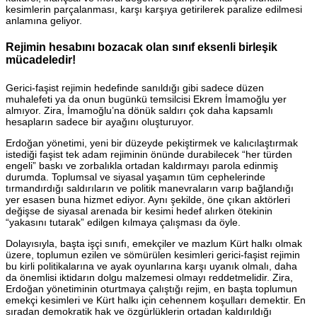
kesimlerin parçalanması, karşı karşıya getirilerek paralize edilmesi
anlamına geliyor.
Rejimin hesabını bozacak olan sınıf eksenli birleşik
mücadeledir!
Gerici-faşist rejimin hedefinde sanıldığı gibi sadece düzen
muhalefeti ya da onun bugünkü temsilcisi Ekrem İmamoğlu yer
almıyor. Zira, İmamoğlu’na dönük saldırı çok daha kapsamlı
hesapların sadece bir ayağını oluşturuyor.
Erdoğan yönetimi, yeni bir düzeyde pekiştirmek ve kalıcılaştırmak
istediği faşist tek adam rejiminin önünde durabilecek “her türden
engeli” baskı ve zorbalıkla ortadan kaldırmayı parola edinmiş
durumda. Toplumsal ve siyasal yaşamın tüm cephelerinde
tırmandırdığı saldırıların ve politik manevraların varıp bağlandığı
yer esasen buna hizmet ediyor. Aynı şekilde, öne çıkan aktörleri
değişse de siyasal arenada bir kesimi hedef alırken ötekinin
“yakasını tutarak” edilgen kılmaya çalışması da öyle.
Dolayısıyla, başta işçi sınıfı, emekçiler ve mazlum Kürt halkı olmak
üzere, toplumun ezilen ve sömürülen kesimleri gerici-faşist rejimin
bu kirli politikalarına ve ayak oyunlarına karşı uyanık olmalı, daha
da önemlisi iktidarın dolgu malzemesi olmayı reddetmelidir. Zira,
Erdoğan yönetiminin oturtmaya çalıştığı rejim, en başta toplumun
emekçi kesimleri ve Kürt halkı için cehennem koşulları demektir. En
sıradan demokratik hak ve özgürlüklerin ortadan kaldırıldığı