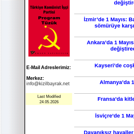
değişti
İzmir’de 1 Mayıs: B
sömürüye karş
Ankara’da 1 Mayıs
değiştire
Kayseri’de coş
E-Mail Adreslerimiz:
Merkez:
Almanya’da 1 
info@kizilbayrak.net
Last Modified
Fransa’da kitl
24.05.2026
İsviçre’de 1 Ma
Dayanıksız hayaller