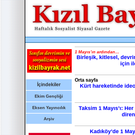
1 Mayıs’ın ardından…
Birleşik, kitlesel, devri
için il
Orta sayfa
İçindekiler
Kürt hareketinde ideo
Ekim Gençliği
Eksen Yayıncılık
Taksim 1 Mayıs’ı: Her
diren
Arşiv
Kadıköy’de 1 Mayı