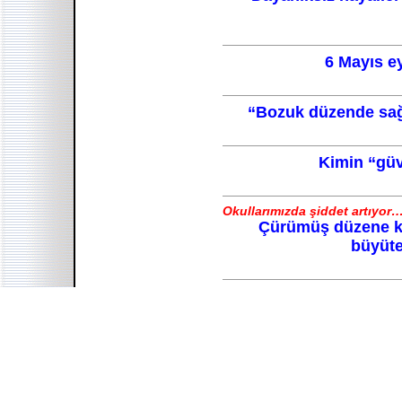
6 Mayıs e
“Bozuk düzende sağ
Kimin “güv
Okullarımızda şiddet artıyor
Çürümüş düzene k
büyüte